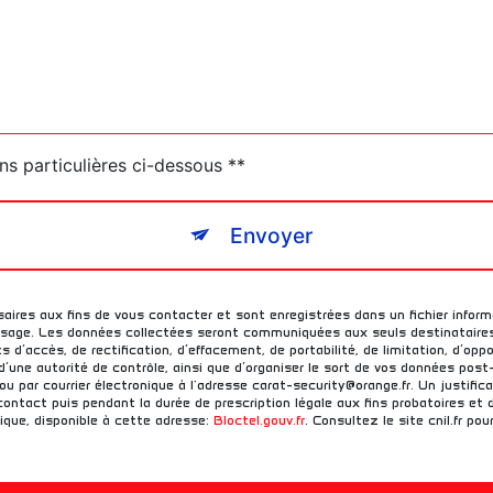
ns particulières ci-dessous **
Envoyer
res aux fins de vous contacter et sont enregistrées dans un fichier informa
ssage. Les données collectées seront communiquées aux seuls destinataires 
 d’accès, de rectification, d’effacement, de portabilité, de limitation, d’op
d’une autorité de contrôle, ainsi que d’organiser le sort de vos données pos
u par courrier électronique à l'adresse carat-security@orange.fr. Un justific
ontact puis pendant la durée de prescription légale aux fins probatoires et 
nique, disponible à cette adresse:
Bloctel.gouv.fr
. Consultez le site cnil.fr pou