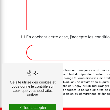
En cochant cette case, j'accepte les conditio
** Les données personnelles communiquées sont nécessai
sous-traitants dans le seul but de répondre à votre me
Orangis carat-security@orange.fr. Vous disposez de droits
Ce site utilise des cookies et
moment et du droit d’introduire une réclamation auprès 
postale à l'adresse 83 Rte de Grigny, 91130 Ris-Orangis o
vous donne le contrôle sur
conservons vos données pendant la période de prise de c
ceux que vous souhaitez
inscrire sur la liste d'opposition au démarchage télépho
activer
Tout accepter