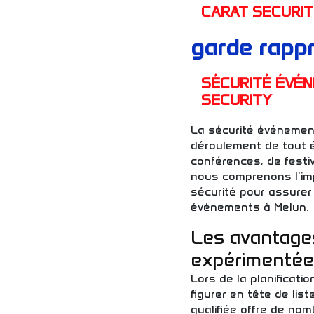
CARAT SECURI
garde rapp
SÉCURITÉ ÉVÉN
SECURITY
La sécurité événementi
déroulement de tout é
conférences, de festi
nous comprenons l'imp
sécurité pour assurer l
événements à Melun.
Les avantage
expérimentée
Lors de la planificati
figurer en tête de li
qualifiée offre de no