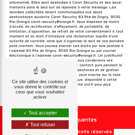
informatisé. Elles sont destinées à Carat Security et ses sous-
traitants dans le seul but de répondre à votre message. Les
données collectées seront communiquées aux seuls
destinataires suivants: Carat Security 83 Rte de Grigny, 91130
Ris-Orangis carat-security@orange.fr. Vous disposez de droits
d’accès, de rectification, d’effacement, de portabilité, de
limitation, d’opposition, de retrait de votre consentement à tout
moment et du droit d’introduire une réclamation auprès d’une
autorité de contrôle, ainsi que d’organiser le sort de vos données
post-mortem. Vous pouvez exercer ces droits par voie postale à
l'adresse 83 Rte de Grigny, 91130 Ris-Orangis ou par courrier
électronique à l'adresse carat-security@orange.fr. Un justificatif
d'identité pourra vous être demandé. Nous conservons vos
données pendant la période de prise de contact puis pendant la
durée de prescription légale aux fins probatoires et de gestion
des contentieux. Vous avez le droit de vous inscrire sur la liste
d'opposition au démarchage téléphonique, disponible à cette
Ce site utilise des cookies et
adresse:
Bloctel.gouv.fr
. Consultez le site cnil.fr pour plus
vous donne le contrôle sur
d’informations sur vos droits.
ceux que vous souhaitez
activer
Tout accepter
Recherches fréquentes
Tout refuser
©
Vistalid
- 2026 - Tous droits réservés -